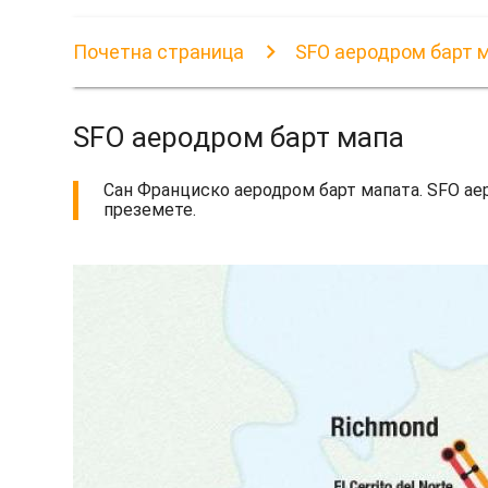
Почетна страница
SFO аеродром барт 
SFO аеродром барт мапа
Сан Франциско аеродром барт мапата. SFO аеро
преземете.