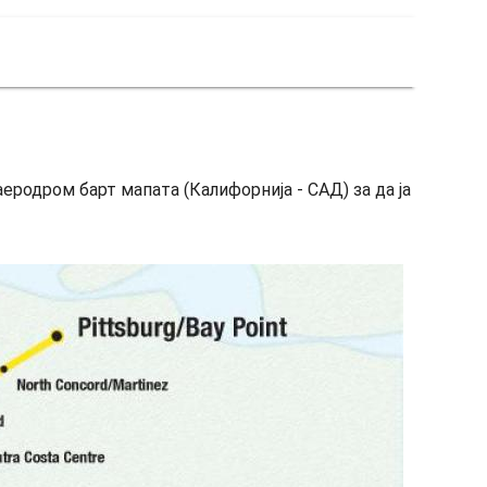
еродром барт мапата (Калифорнија - САД) за да ја