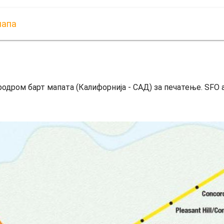
мапа
дром барт мапата (Калифорнија - САД) за печатење. SFO а