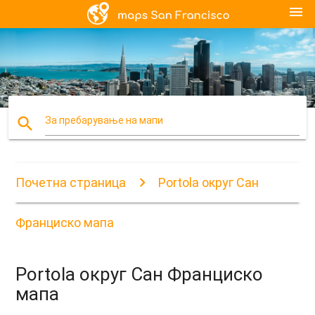
menu
search
За пребарување на мапи
Почетна страница
Portola округ Сан
Франциско мапа
Portola округ Сан Франциско
мапа