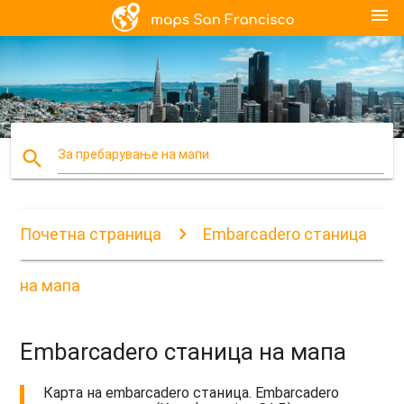
menu
search
За пребарување на мапи
Почетна страница
Embarcadero станица
на мапа
Embarcadero станица на мапа
Карта на embarcadero станица. Embarcadero