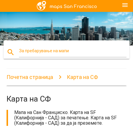
menu
search
За пребарување на мапи
Почетна страница
Карта на СФ
Карта на СФ
Мапа на Сан Франциско. Карта на SF
(Калифорнија - САД) за печатење. Карта на SF
(Калифорнија - САД) за да ја преземете.