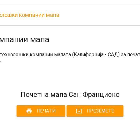
олошки компании мапа
омпании мапа
технолошки компании мапата (Калифорнија - САД) за печ
.
Почетна мапа Сан Франциско
print
system_update_alt
ПЕЧАТИ
ПРЕЗЕМЕТЕ