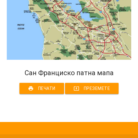
Сан Франциско патна мапа
print
system_update_alt
ПЕЧАТИ
ПРЕЗЕМЕТЕ