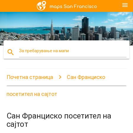
menu
search
За пребарување на мапи
Почетна страница
Сан Франциско
посетител на сајтот
Сан Франциско посетител на
сајтот