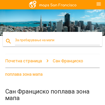
menu
search
За пребарување на мапи
Почетна страница
Сан Франциско
поплава зона мапа
Сан Франциско поплава зона
мапа