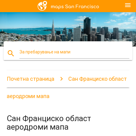
menu
search
За пребарување на мапи
Почетна страница
Сан Франциско област
аеродроми мапа
Сан Франциско област
аеродроми мапа