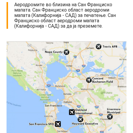
Аеродромите во близина на Сан Франциско
мапата. Сан Франциско област аеродроми
мапата (Калифорнија - САД) за печатење. Сан
Франциско област аеродроми мапата
(Калифорнија - САД) за да ја преземете.