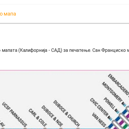
о мапа
мапата (Калифорнија - САД) за печатење. Сан Франциско ме