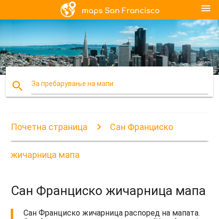
menu
search
За пребарување на мапи
Почетна страница
Сан Франциско
жичарница мапа
Сан Франциско жичарница мапа
Сан Франциско жичарница распоред на мапата.