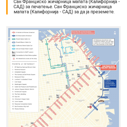
Сан Франциско жичарница мапата (Калифорнија -
САД) за печатење. Сан Франциско жичарница
мапата (Калифорнија - САД) за да ја преземете.