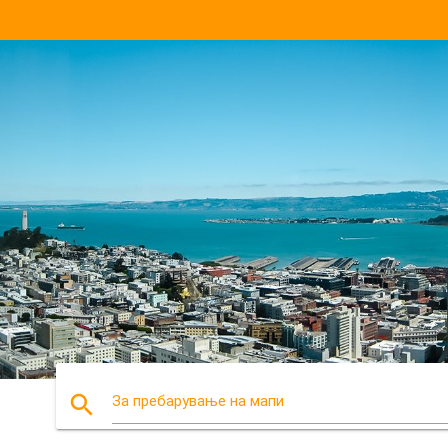
search
За пребарување на мапи