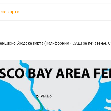
ска карта
анциско бродска карта (Калифорнија - САД) за печатење. С